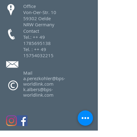
Office
Von-Oer-Str. 10
59302 Oelde
NRW Germany
Contact
Tel.: ++
49
1785695138
Tel. : ++
49
15754032215
Mail
a.perezkohler@bps-
worldlink.com
k.albers@bps-
worldlink.com
IMPRESSUM: