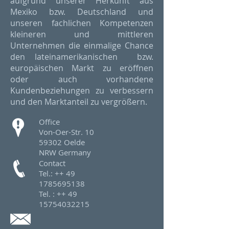
aufgrund unserer Herkunft aus
Mexiko bzw. Deutschland und
unseren fachlichen Kompetenzen
kleineren und mittleren
Unternehmen die einmalige Chance
den lateinamerikanischen bzw.
europäischen Markt zu eröffnen
oder auch vorhandene
Kundenbeziehungen zu verbessern
und den Marktanteil zu vergrößern.
Office
Von-Oer-Str. 10
59302 Oelde
NRW Germany
Contact
Tel.: ++
49
1785695138
Tel. : ++
49
15754032215