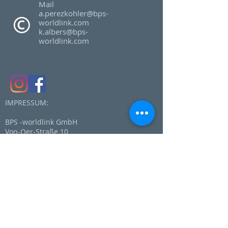
Mail
a.perezkohler@bps-
worldlink.com
k.albers@bps-
worldlink.com
IMPRESSUM:
BPS -worldlink GmbH
Von-Oer-Straße 10
59302 Oelde
Telefon:
+49 (0)2529 944 97750
+49 (0)178 5695138
+49 (0)157 54032215
E-mail:
a.perezkohler@bps-worldlink.com
k.albers@bps-worldlink.com