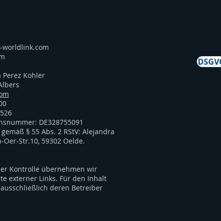
-worldlink.com
om
DSGVO
a Perez Kohler
ers
com
00
1526
ionsnummer: DE328755091
r gemäß § 55 Abs. 2 RStV: Alejandra
n-Oer-Str.10, 59302 Oelde.
icher Kontrolle übernehmen wir
te externer Links. Für den Inhalt
 ausschließlich deren Betreiber