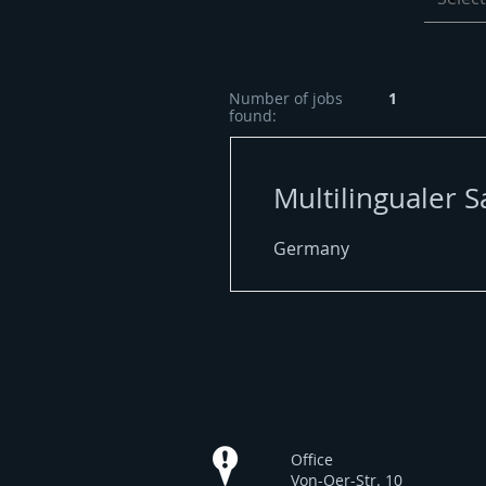
Number of jobs
1
found:
Multilingualer S
Germany
Office
Von-Oer-Str. 10