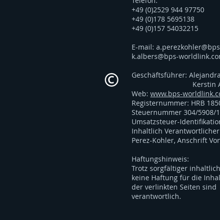
Telefon:
+49 (0)2529 944 97750
+49 (0)178 5695138
+49 (0)157 54032215
E-mail:
a.perezkohler@bps
k.albers@bps-worldlink.c
Geschäftsführer: Alejandr
Kerstin Alb
Web:
www.bps-worldlink.
Registernummer: HRB 185
Steuernummer 304/5908/
Umsatzsteuer-Identifikat
Inhaltlich Verantwortliche
Perez-Kohler, Anschrift Vo
Haftungshinweis:
Trotz sorgfältiger inhaltl
keine Haftung für die Inhal
der verlinkten Seiten sind
verantwortlich.